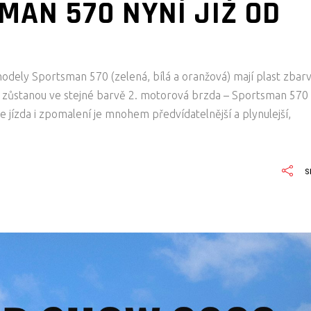
MAN 570 NYNÍ JIŽ OD
odely Sportsman 570 (zelená, bílá a oranžová) mají plast zbar
ce zůstanou ve stejné barvě 2. motorová brzda – Sportsman 570
e jízda i zpomalení je mnohem předvídatelnější a plynulejší,
S