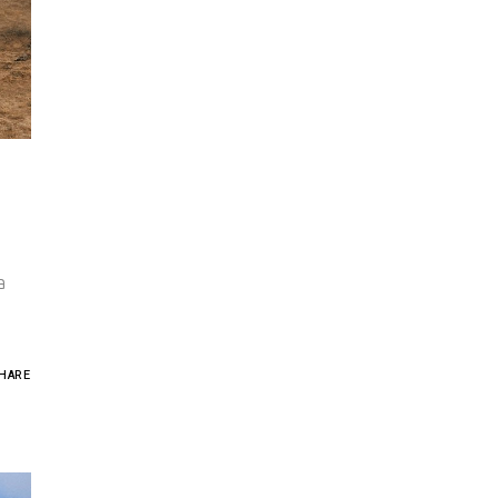
a
HARE