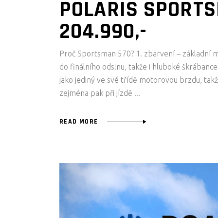
POLARIS SPORTS
204.990,-
Proč Sportsman 570? 1. zbarvení – základní m
do finálního ods!nu, takže i hluboké škrában
jako jediný ve své třídě motorovou brzdu, takž
zejména pak při jízdě
READ MORE