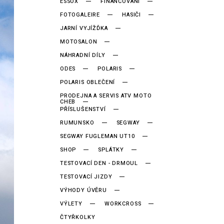
ESSOX
FINANCOVÁNÍ
FOTOGALEIRE
HASIČI
JARNÍ VYJÍŽĎKA
MOTOSALON
NÁHRADNÍ DÍLY
ODES
POLARIS
POLARIS OBLEČENÍ
PRODEJNA A SERVIS ATV MOTO
CHEB
PŘÍSLUŠENSTVÍ
RUMUNSKO
SEGWAY
SEGWAY FUGLEMAN UT10
SHOP
SPLÁTKY
TESTOVACÍ DEN - DRMOUL
TESTOVACÍ JIZDY
VÝHODY ÚVĚRU
VÝLETY
WORKCROSS
ČTYŘKOLKY