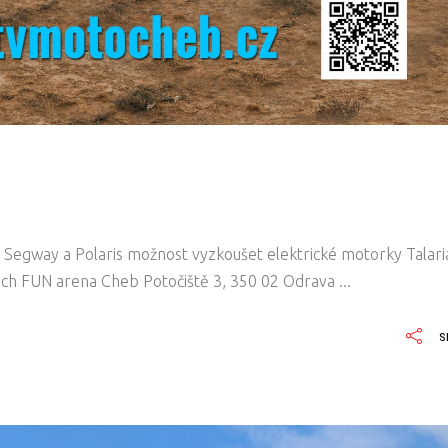
k Segway a Polaris možnost vyzkoušet elektrické motorky Talari
rách FUN arena Cheb Potočiště 3, 350 02 Odrava
S