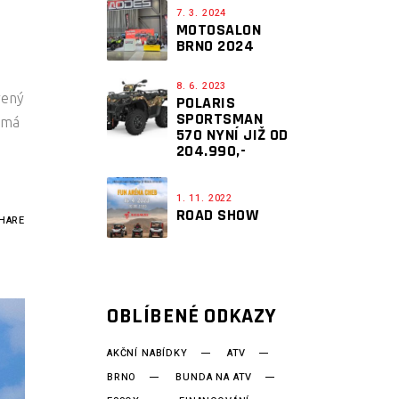
7. 3. 2024
MOTOSALON
BRNO 2024
8. 6. 2023
vený
POLARIS
SPORTSMAN
 má
570 NYNÍ JIŽ OD
204.990,-
1. 11. 2022
ROAD SHOW
HARE
OBLÍBENÉ ODKAZY
AKČNÍ NABÍDKY
ATV
BRNO
BUNDA NA ATV