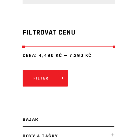
FILTROVAT CENU
CENA:
4,490 KČ
—
7,290 KČ
FILTER
Minimální
Maximální
cena
cena
BAZAR
BOXY A TAŠKY