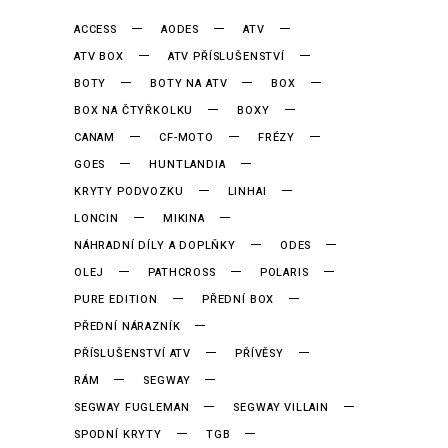
ACCESS
AODES
ATV
ATV BOX
ATV PŘÍSLUŠENSTVÍ
BOTY
BOTY NA ATV
BOX
BOX NA ČTYŘKOLKU
BOXY
CANAM
CF-MOTO
FRÉZY
GOES
HUNTLANDIA
KRYTY PODVOZKU
LINHAI
LONCIN
MIKINA
NÁHRADNÍ DÍLY A DOPLŇKY
ODES
OLEJ
PATHCROSS
POLARIS
PURE EDITION
PŘEDNÍ BOX
PŘEDNÍ NÁRAZNÍK
PŘÍSLUŠENSTVÍ ATV
PŘÍVĚSY
RÁM
SEGWAY
SEGWAY FUGLEMAN
SEGWAY VILLAIN
SPODNÍ KRYTY
TGB