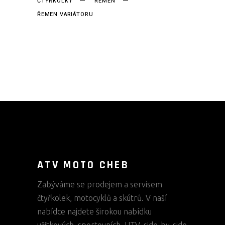
ČTYŘKOLKY
ŘEMEN
ŘEMEN VARIÁTORU
ATV MOTO CHEB
Zabýváme se prodejem a servisem
čtyřkolek, motocyklů a skútrů. V naší
nabídce najdete širokou nabídku