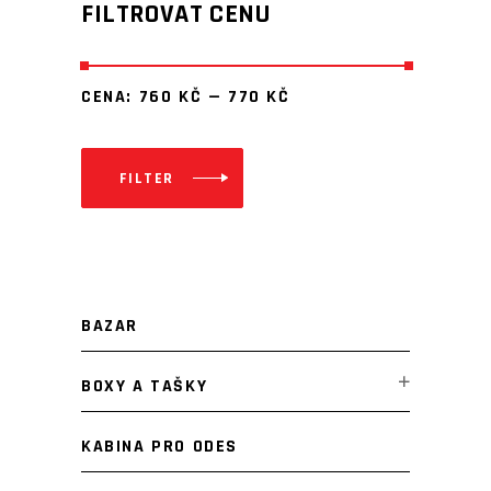
FILTROVAT CENU
CENA:
760 KČ
—
770 KČ
FILTER
Minimální
Maximální
cena
cena
BAZAR
BOXY A TAŠKY
KABINA PRO ODES