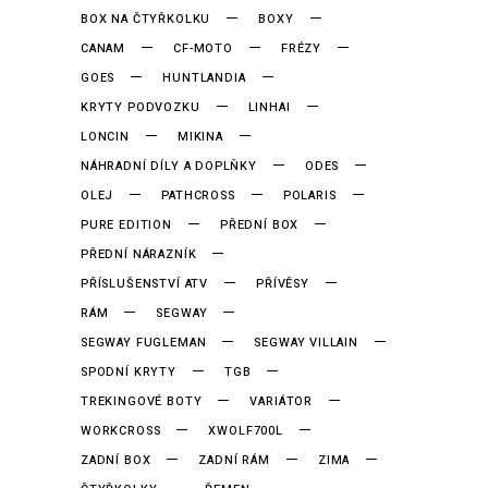
BOX NA ČTYŘKOLKU
BOXY
CANAM
CF-MOTO
FRÉZY
GOES
HUNTLANDIA
KRYTY PODVOZKU
LINHAI
LONCIN
MIKINA
NÁHRADNÍ DÍLY A DOPLŇKY
ODES
OLEJ
PATHCROSS
POLARIS
PURE EDITION
PŘEDNÍ BOX
PŘEDNÍ NÁRAZNÍK
PŘÍSLUŠENSTVÍ ATV
PŘÍVĚSY
RÁM
SEGWAY
SEGWAY FUGLEMAN
SEGWAY VILLAIN
SPODNÍ KRYTY
TGB
TREKINGOVÉ BOTY
VARIÁTOR
WORKCROSS
XWOLF700L
ZADNÍ BOX
ZADNÍ RÁM
ZIMA