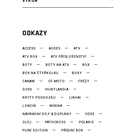
VÝKON
ODKAZY
ACCESS
AODES
ATV
ATV BOX
ATV PŘÍSLUŠENSTVÍ
BOTY
BOTY NA ATV
BOX
BOX NA ČTYŘKOLKU
BOXY
CANAM
CF-MOTO
FRÉZY
GOES
HUNTLANDIA
KRYTY PODVOZKU
LINHAI
LONCIN
MIKINA
NÁHRADNÍ DÍLY A DOPLŇKY
ODES
OLEJ
PATHCROSS
POLARIS
PURE EDITION
PŘEDNÍ BOX