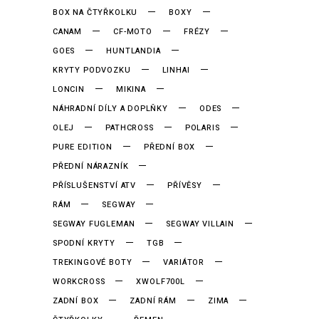
BOX NA ČTYŘKOLKU
BOXY
CANAM
CF-MOTO
FRÉZY
GOES
HUNTLANDIA
KRYTY PODVOZKU
LINHAI
LONCIN
MIKINA
NÁHRADNÍ DÍLY A DOPLŇKY
ODES
OLEJ
PATHCROSS
POLARIS
PURE EDITION
PŘEDNÍ BOX
PŘEDNÍ NÁRAZNÍK
PŘÍSLUŠENSTVÍ ATV
PŘÍVĚSY
RÁM
SEGWAY
SEGWAY FUGLEMAN
SEGWAY VILLAIN
SPODNÍ KRYTY
TGB
TREKINGOVÉ BOTY
VARIÁTOR
WORKCROSS
XWOLF700L
ZADNÍ BOX
ZADNÍ RÁM
ZIMA