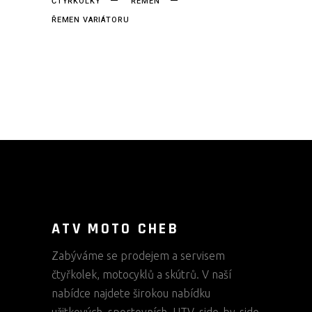
ČTYŘKOLKY
ŘEMEN
ŘEMEN VARIÁTORU
ATV MOTO CHEB
Zabýváme se prodejem a servisem
čtyřkolek, motocyklů a skútrů. V naší
nabídce najdete širokou nabídku