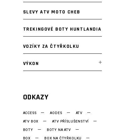
SLEVY ATV MOTO CHEB
TREKINGOVÉ BOTY HUNTLANDIA
VOZÍKY ZA ČTYŘKOLKU
VÝKON
ODKAZY
ACCESS
AODES
ATV
ATV BOX
ATV PŘÍSLUŠENSTVÍ
BOTY
BOTY NA ATV
BOX
BOX NA ČTYŘKOLKU