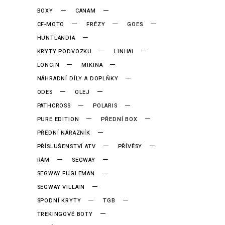
BOXY
CANAM
CF-MOTO
FRÉZY
GOES
HUNTLANDIA
KRYTY PODVOZKU
LINHAI
LONCIN
MIKINA
NÁHRADNÍ DÍLY A DOPLŇKY
ODES
OLEJ
PATHCROSS
POLARIS
PURE EDITION
PŘEDNÍ BOX
PŘEDNÍ NÁRAZNÍK
PŘÍSLUŠENSTVÍ ATV
PŘÍVĚSY
RÁM
SEGWAY
SEGWAY FUGLEMAN
SEGWAY VILLAIN
SPODNÍ KRYTY
TGB
TREKINGOVÉ BOTY