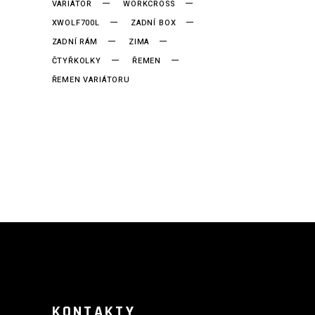
VARIÁTOR
WORKCROSS
XWOLF700L
ZADNÍ BOX
ZADNÍ RÁM
ZIMA
ČTYŘKOLKY
ŘEMEN
ŘEMEN VARIÁTORU
KONTAKTY