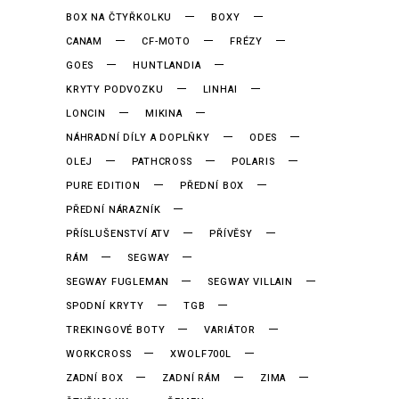
BOX NA ČTYŘKOLKU
BOXY
CANAM
CF-MOTO
FRÉZY
GOES
HUNTLANDIA
KRYTY PODVOZKU
LINHAI
LONCIN
MIKINA
NÁHRADNÍ DÍLY A DOPLŇKY
ODES
OLEJ
PATHCROSS
POLARIS
PURE EDITION
PŘEDNÍ BOX
PŘEDNÍ NÁRAZNÍK
PŘÍSLUŠENSTVÍ ATV
PŘÍVĚSY
RÁM
SEGWAY
SEGWAY FUGLEMAN
SEGWAY VILLAIN
SPODNÍ KRYTY
TGB
TREKINGOVÉ BOTY
VARIÁTOR
WORKCROSS
XWOLF700L
ZADNÍ BOX
ZADNÍ RÁM
ZIMA