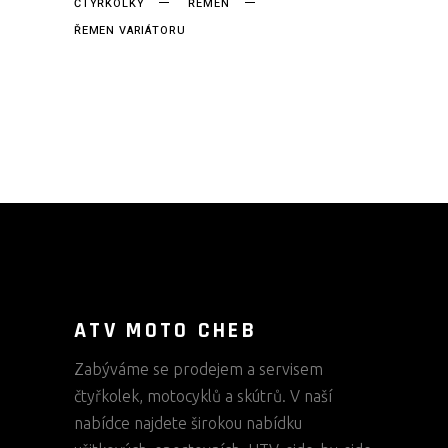
ČTYŘKOLKY
ŘEMEN
ŘEMEN VARIÁTORU
ATV MOTO CHEB
Zabýváme se prodejem a servisem
čtyřkolek, motocyklů a skútrů. V naší
nabídce najdete širokou nabídku